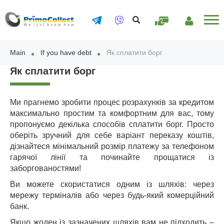
PAY
ОСОБИСТИЙ
ONLINE
КАБІНЕТ
Main
If you have debt
Як сплатити борг
Як сплатити борг
Ми прагнемо зробити процес розрахунків за кредитом
максимально простим та комфортним для вас, тому
пропонуємо декілька способів сплатити борг. Просто
оберіть зручний для себе варіант переказу коштів,
дізнайтеся мінімальний розмір платежу за телефоном
гарячої лінії та починайте прощатися із
заборгованостями!
Ви можете скористатися одним із шляхів: через
мережу терміналів або через будь-який комерційний
банк.
Якщо жоден із зазначених шляхів вам не підходить –