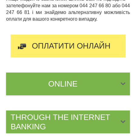
зателефонуйте нам за номером 044 247 66 80 або 044
247 66 81 і ми знайдемо альтернативну можливість
оплати для вашого конкретного випадку.
ОПЛАТИТИ ОНЛАЙН
ONLINE
Check or find out the payment details in
Your credit file
THROUGH THE INTERNET
by calling the hotline at 0 800 30 80 80
BANKING
the SMS messages that were sent