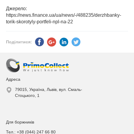
Джерело:
https://news.finance.ua/ua/news/-/488235/derzhbanky-
torik-skorotyly-portfeli-npl-na-22
Поділитися:
Адреса
79015, Україна, Львів, вул. Смаль-
Стоцького, 1
Для боржників
Тел.: +38 (044) 247 66 80