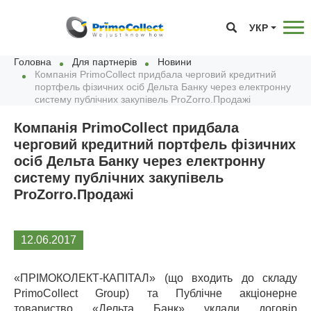
УКР
Головна
Для партнерів
Новини
Компанія PrimoCollect придбала черговий кредитний
портфель фізичних осіб Дельта Банку через електронну
систему публічних закупівель ProZorro.Продажі
Компанія PrimoCollect придбала
черговий кредитний портфель фізичних
осіб Дельта Банку через електронну
систему публічних закупівель
ProZorro.Продажі
12.06.2017
«ПРІМОКОЛЕКТ-КАПІТАЛ» (що входить до складу
PrimoCollect Group) та Публічне акціонерне
товариство «Дельта Банк» уклали договір