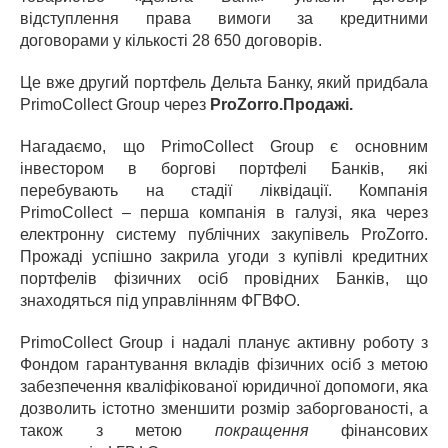
відступлення права вимоги за кредитними
договорами у кількості 28 650 договорів.
Це вже другий портфель Дельта Банку, який придбала
PrimoCollect Group через
ProZorro
.
Продажі.
Нагадаємо, що PrimoCollect Group є основним
інвестором в боргові портфелі Банків, які
перебувають на стадії ліквідації. Компанія
PrimoCollect – перша компанія в галузі, яка через
електронну систему публічних закупівель ProZorro.
Прожаді успішно закрила угоди з купівлі кредитних
портфелів фізичних
осіб провідних Банків, що
знаходяться під управлінням ФГВФО.
PrimoCollect Group і надалі планує активну роботу з
Фондом гарантування вкладів фізичних осіб з метою
забезпечення кваліфікованої юридичної допомоги, яка
дозволить істотно зменшити розмір заборгованості, а
також з метою
покращення
фінансових