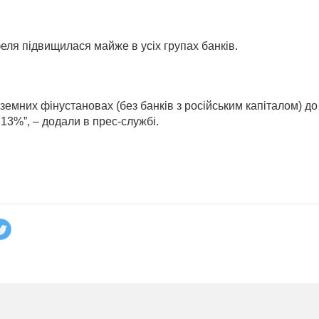
еля підвищилася майже в усіх групах банків.
оземних фінустановах (без банків з російським капіталом) до
13%”, – додали в прес-службі.