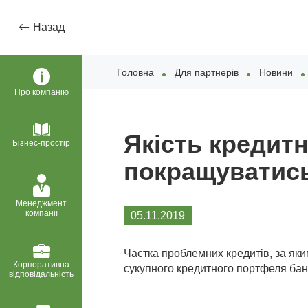
Назад
Головна
Для партнерів
Новини
Про компанію
Якість кредит
Бізнес-простір
покращуватис
Менеджмент
компанії
05.11.2019
Частка проблемних кредитів, за як
Корпоративна
сукупного кредитного портфеля бан
відповідальність