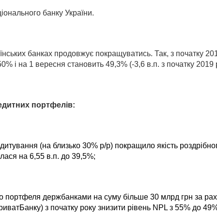
іонального банку України.
їнських банках продовжує покращуватись. Так, з початку 20
0% і на 1 вересня становить 49,3% (-3,6 в.п. з початку 2019 
едитних портфелів:
дитування (на близько 30% р/р) покращило якість роздрібно
ася на 6,55 в.п. до 39,5%;
го портфеля держбанками на суму більше 30 млрд грн за рах
иватБанку) з початку року знизити рівень
NPL
з 55% до 49%